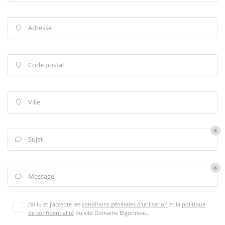
Adresse

Code postal

Ville

Sujet

Une questio
Message

Le domaine
J'ai lu et j'accepte les
conditions générales d'utilisation
et la
politique
02 48 52 80 
de confidentialité
du site
Domaine Bigonneau
.