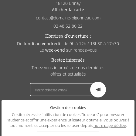
18120 Brinay
Afficher la carte
02 48 52 80 22
Horaires d'ouverture :
Du
lundi au vendredi
: de 9h à 12h / 13h30 à 17h30
Le
week-end
sur rendez-vous
Restez informés
Tenez vous informés de nos dernières
offres et actualités
Gestion des cookies
Mentions Légales
Conditions générales d'utilisation
Ce site nécessite l'utilisation de cookies "traceurs" pour mesurer
Politique de confidentialité
l'audience et offrir une experience utilisateur optimale. Vous pouvez à
Gestion des cookies
tout moment les accepter ou les refuser depuis
notre page dédiée
.
Sitemap