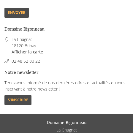
Les terroirs
Nos vins
ENVOYER
tre actualité
Domaine Bigonneau
us contacter
Restez infor
La Chagnat
18120 Brinay
Afficher la carte
INSCRIPTION NEWS
02 48 52 80 22
Notre newsletter
Tenez-vous informé de nos dernières offres et actualités en vous
inscrivant à notre
newsletter !
S'INSCRIRE
Domaine Bigonneau
La Chagnat